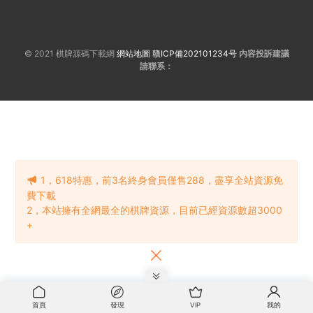
© 2021 棋牌源碼下載網
網站地圖
贛ICP備202101234号
内容投訴建議
請聯系：
1，618特惠，前3名終身會員僅售288，盡享全站資源免
費下載
2，本站擁有全網最全的棋牌資源，目前已經資源數超3000
+
首頁
發現
VIP
我的