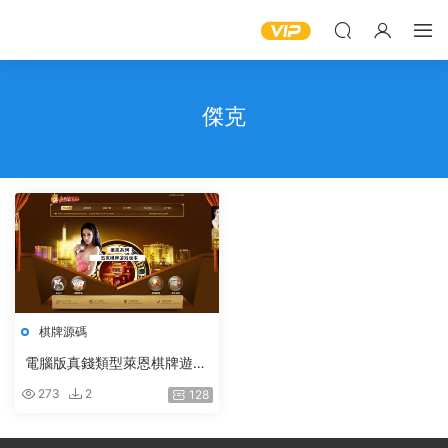
傑克
棋牌源碼
電腦版真錢類型萊恩棋牌遊戲
平台傑克版本
273
2
128