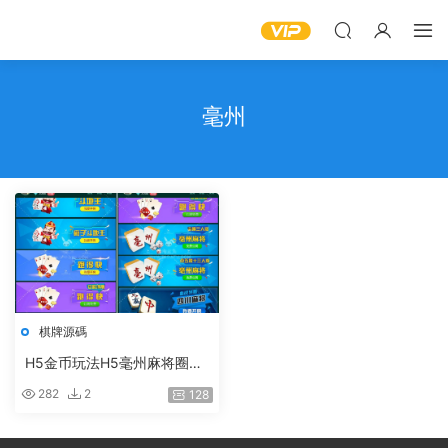
毫州
棋牌源碼
H5金币玩法H5毫州麻将圈棋
牌遊戲平台
282
2
128