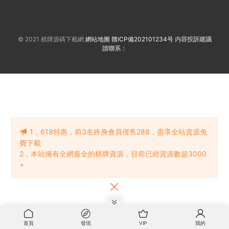
© 2021 棋牌源碼下載網
網站地圖
贛ICP備202101234号
内容投訴建議
請聯系：
1，618特惠，前3名終身會員僅售288，盡享全站資源免
費下載
2，本站擁有全網最全的棋牌資源，目前已經資源數超3000
+
首頁
發現
VIP
我的