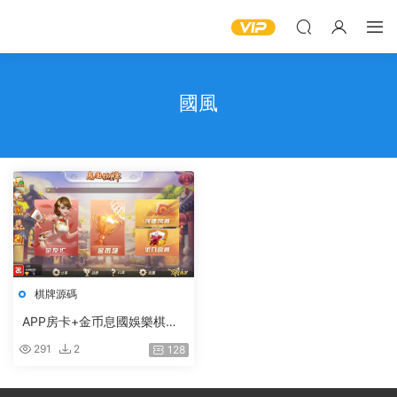
國風
棋牌源碼
APP房卡+金币息國娛樂棋牌
（房卡+金币+俱樂部）
291
2
128