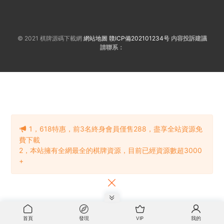
© 2021 棋牌源碼下載網
網站地圖
贛ICP備202101234号
内容投訴建議
請聯系：
1，618特惠，前3名終身會員僅售288，盡享全站資源免
費下載
2，本站擁有全網最全的棋牌資源，目前已經資源數超3000
+
首頁
發現
VIP
我的