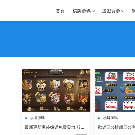
首頁
棋牌源碼
遊戲資源
棋牌源碼
棋牌源碼
最新更新豪莎娛樂免費發放 服務
歡樂三公撐船三公
器打包完美版本 完整數據庫
棋牌遊戲組件