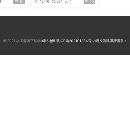
1
12-16
594
1
10
20
戲
© 2021 棋牌源碼下載網
網站地圖
贛ICP備202101234号
内容投訴建議請聯系：