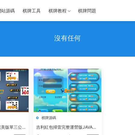
網站源碼
棋牌工具
棋牌教程
棋牌問題
沒有任何
棋牌源碼
完美版單三公
吉利紅包掃雷完整運營版JAVA純
源碼+掃雷+牛牛+接龍+龍虎鬥遊