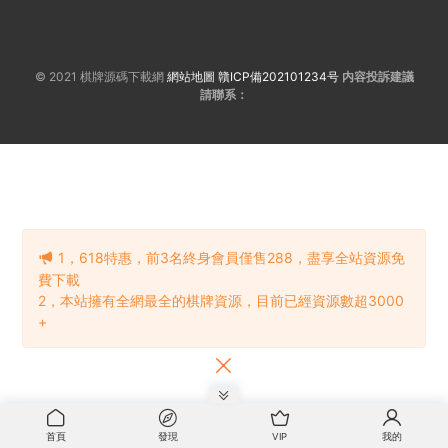
© 2021 棋牌源碼下載網
網站地圖
贛ICP備202101234号
内容投訴建議
請聯系：
1，618特惠，前3名終身會員僅售288，盡享全站資源免
費下載
2，本站擁有全網最全的棋牌資源，目前已經資源數超3000
+
首頁
發現
VIP
我的