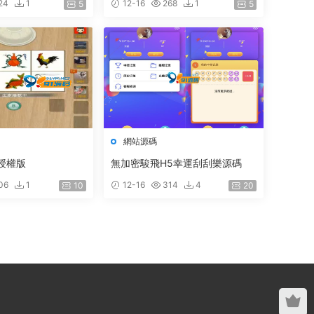
24
1
12-16
268
1
5
5
網站源碼
無授權版
無加密駿飛H5幸運刮刮樂源碼
06
1
12-16
314
4
10
20