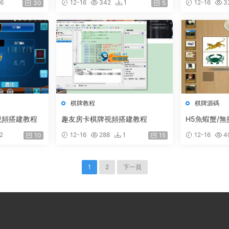
6
12-16
342
1
12-16
3
30
5
棋牌教程
棋牌源碼
視頻搭建教程
趣友房卡棋牌視頻搭建教程
H5魚蝦蟹/
2
12-16
288
1
12-16
4
10
15
1
2
下一頁