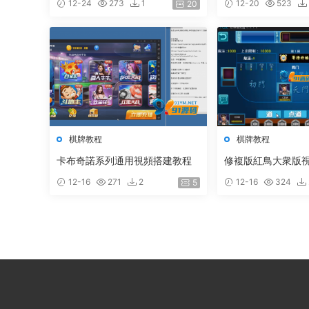
12-24
273
1
12-20
523
20
棋牌教程
棋牌教程
卡布奇諾系列通用視頻搭建教程
修複版紅鳥大衆版
12-16
271
2
12-16
324
5