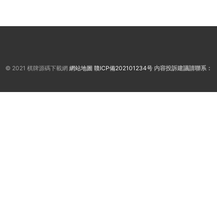
© 2021 棋牌源碼下載網
網站地圖
贛ICP備202101234号
内容投訴建議請聯系：