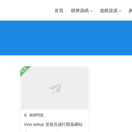
首頁
棋牌源碼
遊戲資源
免費
棋牌問題
inno setup 安裝完成打開某網站