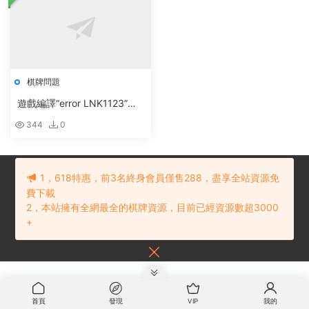
棋牌問題
遊戲編譯“error LNK1123”錯
誤
344
0
1，618特惠，前3名終身會員僅售288，盡享全站資源免
費下載
2，本站擁有全網最全的棋牌資源，目前已經資源數超3000
© 2021 棋牌源碼下載網
網站地圖
贛ICP備202101234号
内容投訴建議
+
請聯系：
首頁
發現
VIP
我的