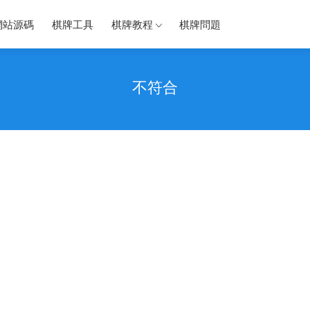
網站源碼
棋牌工具
棋牌教程
棋牌問題
不符合