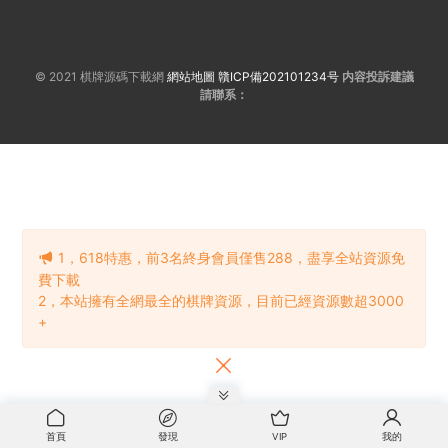
© 2021 棋牌源碼下載網
網站地圖
贛ICP備202101234号
内容投訴建議
請聯系：
1，618特惠，前3名終身會員僅售288，盡享全站資源免
費下載
2，本站擁有全網最全的棋牌資源，目前已經資源數超3000
+
首頁
發現
VIP
我的