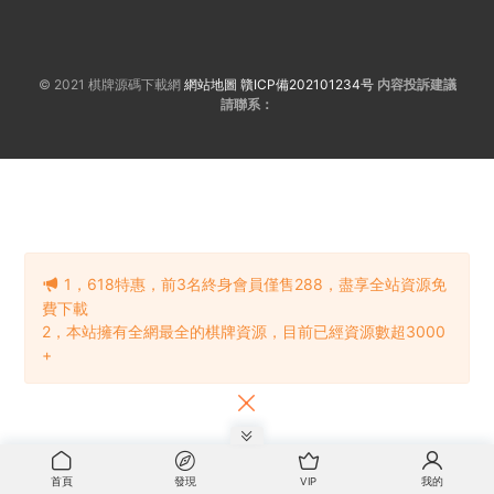
© 2021 棋牌源碼下載網
網站地圖
贛ICP備202101234号
内容投訴建議
請聯系：
1，618特惠，前3名終身會員僅售288，盡享全站資源免
費下載
2，本站擁有全網最全的棋牌資源，目前已經資源數超3000
+
首頁
發現
VIP
我的