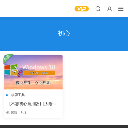
初心
免費
棋牌工具
【不忘初心自用版】[太陽谷
圖标] Win10 21H1 19043.10
905
3
55 X64 無更新[精簡版][2.2
G](2021.6.16)