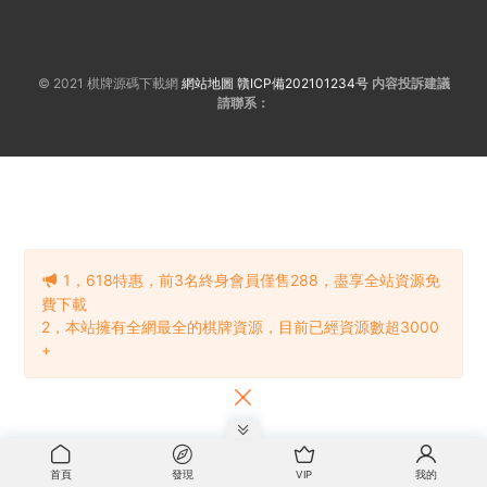
© 2021 棋牌源碼下載網
網站地圖
贛ICP備202101234号
内容投訴建議
請聯系：
1，618特惠，前3名終身會員僅售288，盡享全站資源免
費下載
2，本站擁有全網最全的棋牌資源，目前已經資源數超3000
+
首頁
發現
VIP
我的