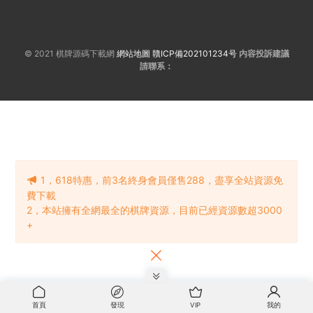
© 2021 棋牌源碼下載網
網站地圖
贛ICP備202101234号
内容投訴建議
請聯系：
1，618特惠，前3名終身會員僅售288，盡享全站資源免
費下載
2，本站擁有全網最全的棋牌資源，目前已經資源數超3000
+
首頁
發現
VIP
我的