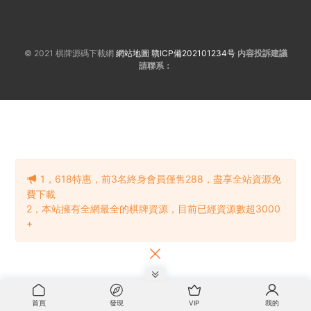
© 2021 棋牌源碼下載網
網站地圖
贛ICP備202101234号
内容投訴建議
請聯系：
1，618特惠，前3名終身會員僅售288，盡享全站資源免
費下載
2，本站擁有全網最全的棋牌資源，目前已經資源數超3000
+
首頁
發現
VIP
我的