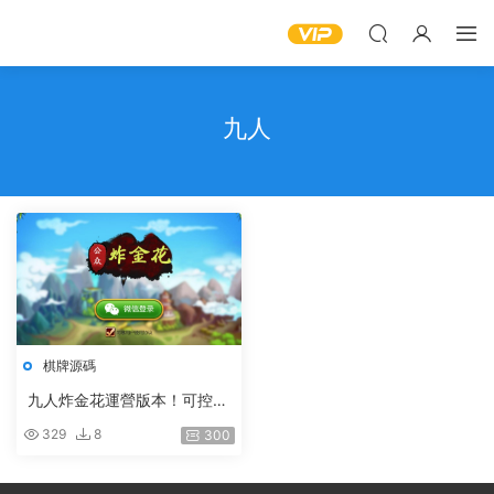
九人
棋牌源碼
九人炸金花運營版本！可控
（帶視頻教程）
329
8
300