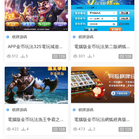
棋牌源碼
棋牌源碼
APP金币玩法325電玩城遊戲
電腦版金币玩法第二版網狐原
平台原版（含搭建視頻教程）
版6003全套 （運營級别版
512
5
301
1
128
128
本）
棋牌源碼
棋牌源碼
電腦版金币玩法漁王争霸之
電腦版金币玩法網狐經典版6
（李逵劈魚516原版）
701完整全套官方原版
422
4
473
2
128
128