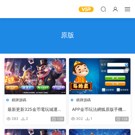
原版
棋牌源碼
棋牌源碼
最新更新325金币電玩城運營
APP金币玩法網狐原版手機鬥
版 3端齊全325電玩城遊戲平
地主安卓版+蘋果版
383
2
302
1
128
128
台原版（含搭建視頻教程）