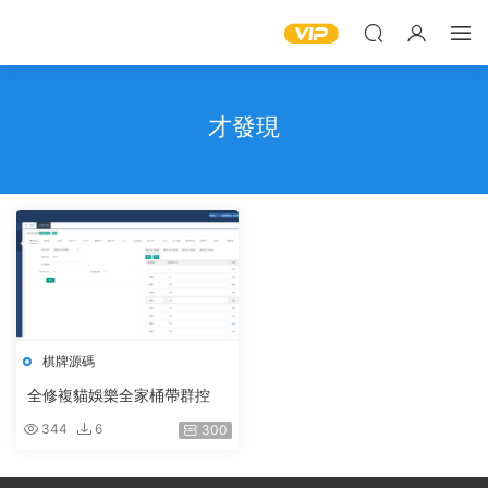
才發現
棋牌源碼
全修複貓娛樂全家桶帶群控
344
6
300