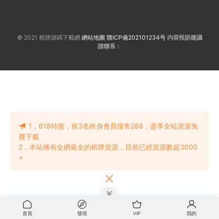
© 2021 棋牌源碼下載網
網站地圖
贛ICP備202101234号
内容投訴建議
請聯系：
1，618特惠，前3名終身會員僅售288，盡享全站資源免
費下載
2，本站擁有全網最全的棋牌資源，目前已經資源數超3000
+
首頁
發現
VIP
我的