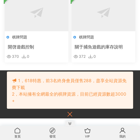
棋牌問題
棋牌問題
開啓遊戲控制
關于捕魚遊戲的庫存說明
370
0
372
0
1，618特惠，前3名終身會員僅售288，盡享全站資源免
費下載
2，本站擁有全網最全的棋牌資源，目前已經資源數超3000
© 2021 棋牌源碼下載網
網站地圖
贛ICP備202101234号
内容投訴建議
+
請聯系：
首頁
發現
VIP
我的