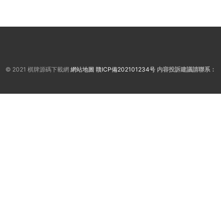
© 2021 棋牌源碼下載網
網站地圖
贛ICP備202101234号
内容投訴建議請聯系：