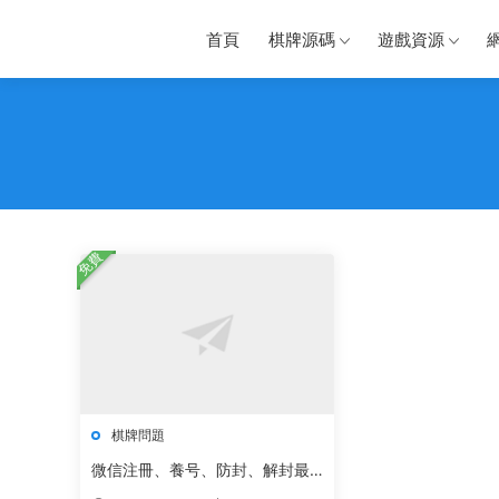
首頁
棋牌源碼
遊戲資源
免費
棋牌問題
微信注冊、養号、防封、解封最
全攻略