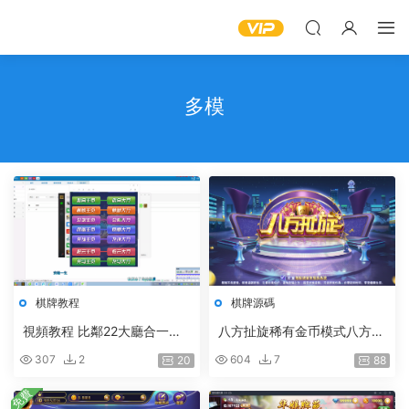
多模
棋牌教程
棋牌源碼
視頻教程 比鄰22大廳合一帶
八方扯旋稀有金币模式八方扯
包廂防僞碼多模式
璇源碼組件多模式娛樂競技
307
2
604
7
20
88
+完整數據
免費