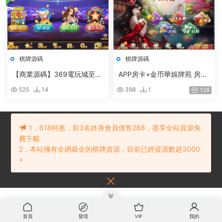
棋牌源碼
棋牌源碼
【商業源碼】369電玩城至尊
APP房卡+金币華娛牌苑 房卡
娛樂完整源碼 多模式+PC/安
+金币+親友圈 多模式
525
14
398
1
128
卓/IOS三端源代碼
1，618特惠，前3名終身會員僅售288，盡享全站資源免
費下載
2，本站擁有全網最全的棋牌資源，目前已經資源數超3000
© 2021 棋牌源碼下載網
網站地圖
贛ICP備202101234号
内容投訴建議
+
請聯系：
首頁
發現
VIP
我的