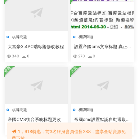
棋牌問題
棋牌問題
大富豪3.4PC端标題修改教程
設置帝國cms文章标題 真正
符合百度建站标準
340
0
270
0
免費
免費
棋牌問題
棋牌問題
帝國CMS後台系統标題更改
帝國cms設置默認自動選取第
1張上傳圖爲标題圖片
273
0
333
0
1，618特惠，前3名終身會員僅售288，盡享全站資源免
費下載