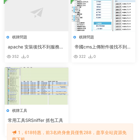
棋牌問題
棋牌問題
apache 安裝後找不到服務或
帝國cms上傳附件後找不到怎
啓動不了
麽回事?
352
0
322
0
棋牌工具
常用工具SRSniffer 抓包工具
331
2
30
1，618特惠，前3名終身會員僅售288，盡享全站資源免
費下載