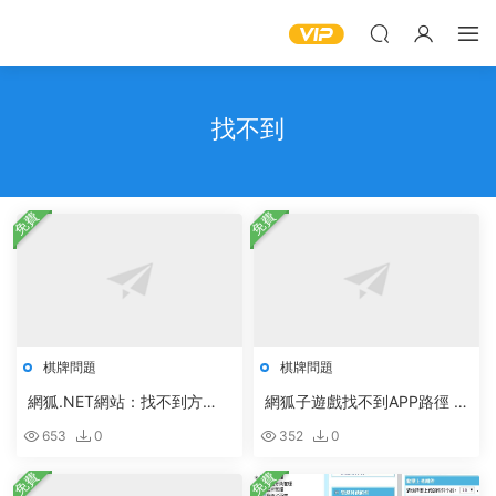
找不到
免費
免費
棋牌問題
棋牌問題
網狐.NET網站：找不到方
網狐子遊戲找不到APP路徑 In
法:“Boolean System.Runtim
no 不提示安裝路徑
653
0
352
0
e.Serialization.DataContract
Attribute.get_IsReference
免費
免費
()”。的解決辦法