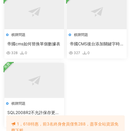
棋牌問題
棋牌問題
帝國cms如何替換單個數據表
帝國CMS後台添加關鍵字時
自動複制到TAGS
328
0
327
0
免費
棋牌問題
SQL2008R2不允許保存更改
不允許将null寫入數據表的
283
0
1，618特惠，前3名終身會員僅售288，盡享全站資源免
費下載