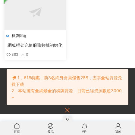
棋牌問題
網狐框架充值服務數據初始化
383
0
1，618特惠，前3名終身會員僅售288，盡享全站資源免
費下載
2，本站擁有全網最全的棋牌資源，目前已經資源數超3000
© 2021 棋牌源碼下載網
網站地圖
贛ICP備202101234号
内容投訴建議
+
請聯系：
首頁
發現
VIP
我的