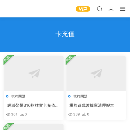
卡充值
免費
免費
棋牌問題
棋牌問題
網狐榮耀316棋牌實卡充值顯
棋牌遊戲數據庫清理腳本
示“支付異常”
301
0
339
0
免費