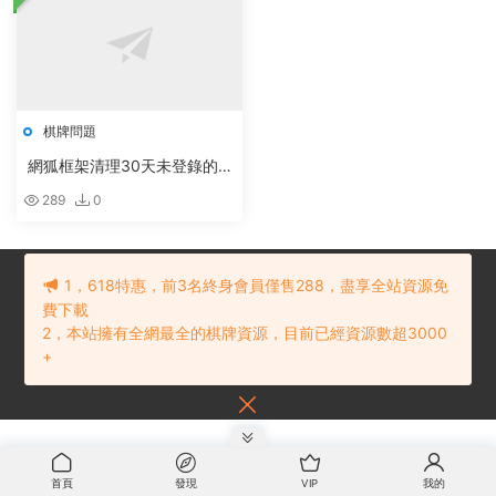
棋牌問題
網狐框架清理30天未登錄的
賬号
289
0
1，618特惠，前3名終身會員僅售288，盡享全站資源免
費下載
2，本站擁有全網最全的棋牌資源，目前已經資源數超3000
© 2021 棋牌源碼下載網
網站地圖
贛ICP備202101234号
内容投訴建議
+
請聯系：
首頁
發現
VIP
我的