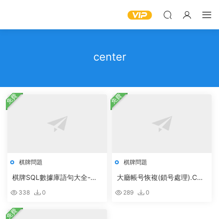
center
免費
免費
棋牌問題
棋牌問題
棋牌SQL數據庫語句大全-設
大廳帳号恢複(鎖号處理).CM
置控制帳号
D
338
0
289
0
免費