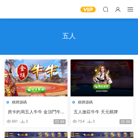
五人
棋牌源碼
棋牌源碼
房卡約局五人牛牛 金頂鬥牛
五人搶莊牛牛 天元棋牌
網狐房卡棋牌二次開發定制
661
3
704
3
88
88