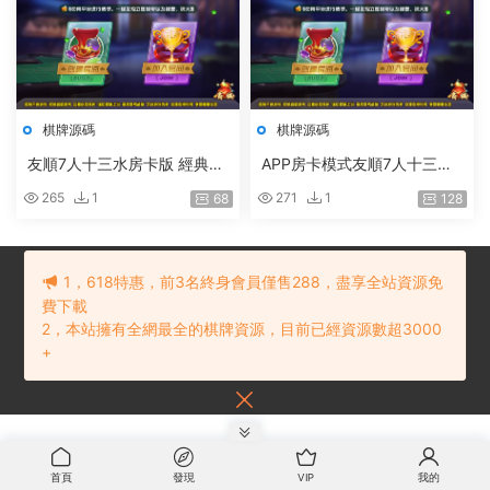
棋牌源碼
棋牌源碼
友順7人十三水房卡版 經典棋
APP房卡模式友順7人十三水
牌遊戲
房卡版
265
1
271
1
68
128
1，618特惠，前3名終身會員僅售288，盡享全站資源免
費下載
2，本站擁有全網最全的棋牌資源，目前已經資源數超3000
© 2021 棋牌源碼下載網
網站地圖
贛ICP備202101234号
内容投訴建議
+
請聯系：
首頁
發現
VIP
我的