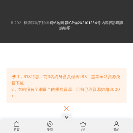
© 2021 棋牌源碼下載網
網站地圖
贛ICP備202101234号
内容投訴建議
請聯系：
1，618特惠，前3名終身會員僅售288，盡享全站資源免
費下載
2，本站擁有全網最全的棋牌資源，目前已經資源數超3000
+
首頁
發現
VIP
我的