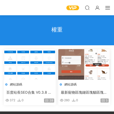
權重
網站源碼
網站源碼
百度站長SEO合集 V0.3.8 bai
最新寵物區塊鏈區塊貓區塊龍
duseoV0.3.8 高級破解版提
貓貓樂園最新升級版源碼
372
0
260
0
38
5
供下載