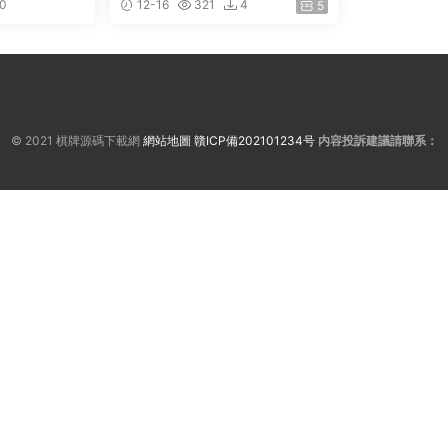
0
12-16
321
4
5
© 2021 棋牌源碼下載網
網站地圖
贛ICP備202101234号
内容投訴建議請聯系：